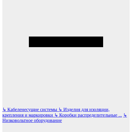
↳
Кабеленесущие системы
↳
Изделия для изоляции,
крепления и маркировки
↳
Коробки распределительные
...
↳
Низковольтное оборудование