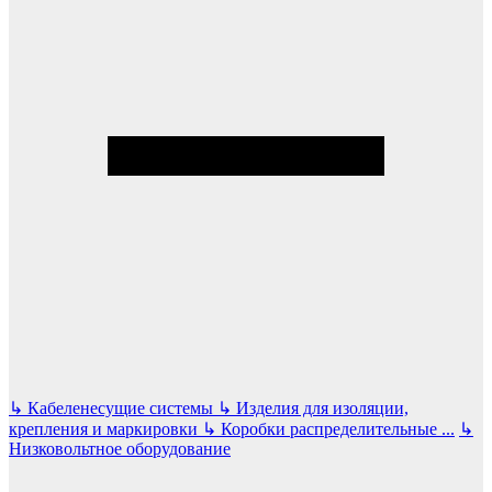
↳
Кабеленесущие системы
↳
Изделия для изоляции,
крепления и маркировки
↳
Коробки распределительные
...
↳
Низковольтное оборудование