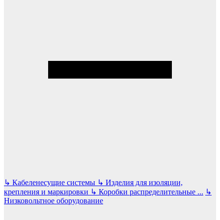
↳
Кабеленесущие системы
↳
Изделия для изоляции,
крепления и маркировки
↳
Коробки распределительные
...
↳
Низковольтное оборудование