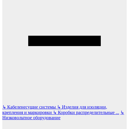
↳
Кабеленесущие системы
↳
Изделия для изоляции,
крепления и маркировки
↳
Коробки распределительные
...
↳
Низковольтное оборудование