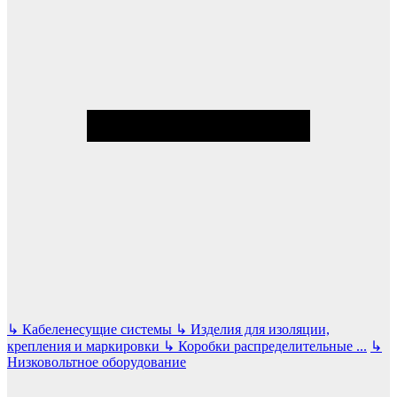
↳
Кабеленесущие системы
↳
Изделия для изоляции,
крепления и маркировки
↳
Коробки распределительные
...
↳
Низковольтное оборудование