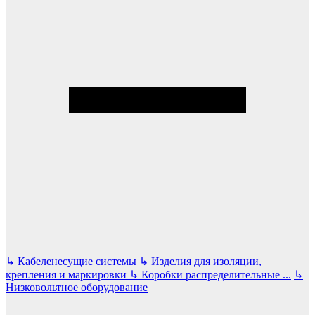
↳
Кабеленесущие системы
↳
Изделия для изоляции,
крепления и маркировки
↳
Коробки распределительные
...
↳
Низковольтное оборудование