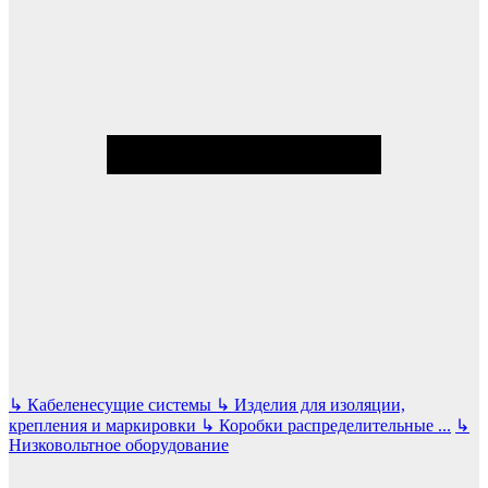
↳
Кабеленесущие системы
↳
Изделия для изоляции,
крепления и маркировки
↳
Коробки распределительные
...
↳
Низковольтное оборудование