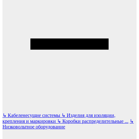
↳
Кабеленесущие системы
↳
Изделия для изоляции,
крепления и маркировки
↳
Коробки распределительные
...
↳
Низковольтное оборудование