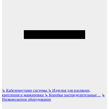
↳
Кабеленесущие системы
↳
Изделия для изоляции,
крепления и маркировки
↳
Коробки распределительные
...
↳
Низковольтное оборудование