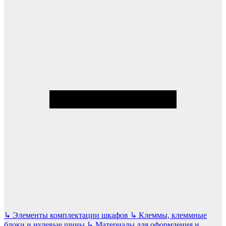
↳
Элементы комплектации шкафов
↳
Клеммы, клеммные
блоки и нулевые шины
↳
Материалы для оформления и