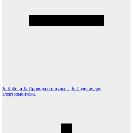
↳
Кабели
↳
Провода и шнуры
...
↳
Изделия для
электромонтажа