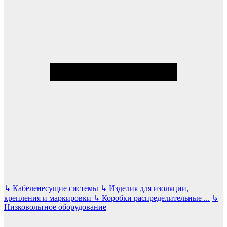
↳
Кабеленесущие системы
↳
Изделия для изоляции,
крепления и маркировки
↳
Коробки распределительные
...
↳
Низковольтное оборудование