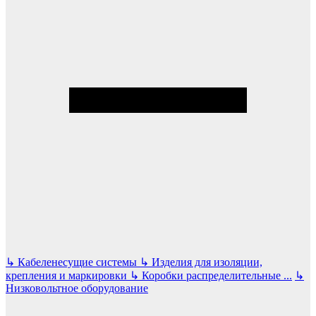
↳
Кабеленесущие системы
↳
Изделия для изоляции,
крепления и маркировки
↳
Коробки распределительные
...
↳
Низковольтное оборудование