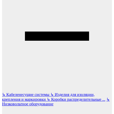
↳
Кабеленесущие системы
↳
Изделия для изоляции,
крепления и маркировки
↳
Коробки распределительные
...
↳
Низковольтное оборудование