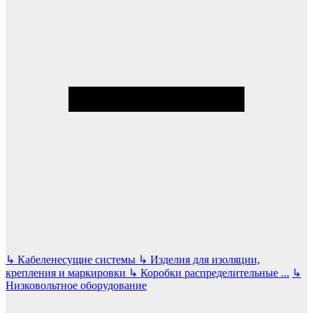
↳
Кабеленесущие системы
↳
Изделия для изоляции,
крепления и маркировки
↳
Коробки распределительные
...
↳
Низковольтное оборудование