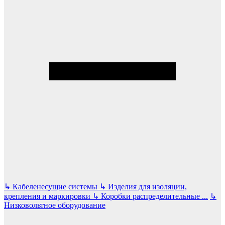
↳
Кабеленесущие системы
↳
Изделия для изоляции,
крепления и маркировки
↳
Коробки распределительные
...
↳
Низковольтное оборудование