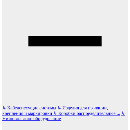
↳
Кабеленесущие системы
↳
Изделия для изоляции,
крепления и маркировки
↳
Коробки распределительные
...
↳
Низковольтное оборудование