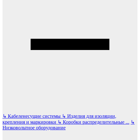
↳
Кабеленесущие системы
↳
Изделия для изоляции,
крепления и маркировки
↳
Коробки распределительные
...
↳
Низковольтное оборудование