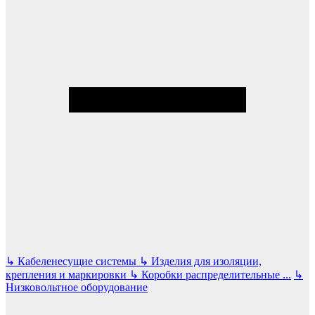
↳
Кабеленесущие системы
↳
Изделия для изоляции,
крепления и маркировки
↳
Коробки распределительные
...
↳
Низковольтное оборудование