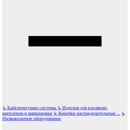
↳
Кабеленесущие системы
↳
Изделия для изоляции,
крепления и маркировки
↳
Коробки распределительные
...
↳
Низковольтное оборудование