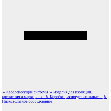
↳
Кабеленесущие системы
↳
Изделия для изоляции,
крепления и маркировки
↳
Коробки распределительные
...
↳
Низковольтное оборудование