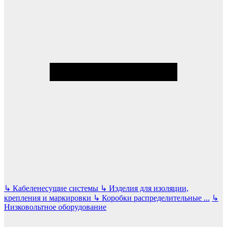
↳
Кабеленесущие системы
↳
Изделия для изоляции,
крепления и маркировки
↳
Коробки распределительные
...
↳
Низковольтное оборудование