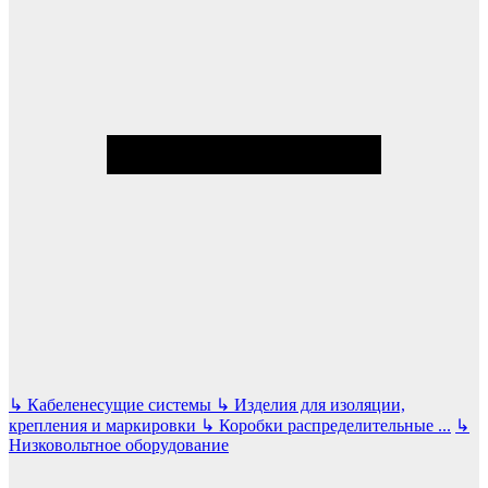
↳
Кабеленесущие системы
↳
Изделия для изоляции,
крепления и маркировки
↳
Коробки распределительные
...
↳
Низковольтное оборудование