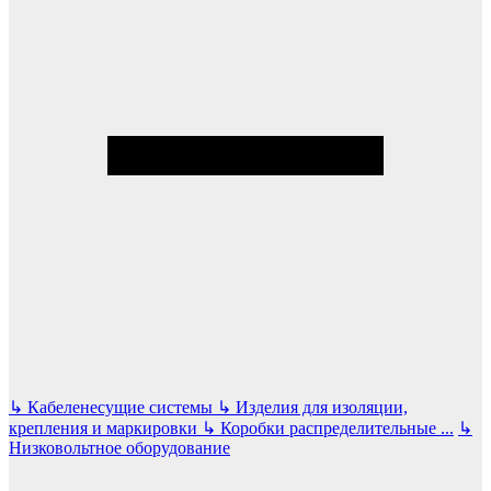
↳
Кабеленесущие системы
↳
Изделия для изоляции,
крепления и маркировки
↳
Коробки распределительные
...
↳
Низковольтное оборудование