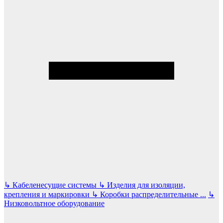
↳
Кабеленесущие системы
↳
Изделия для изоляции,
крепления и маркировки
↳
Коробки распределительные
...
↳
Низковольтное оборудование