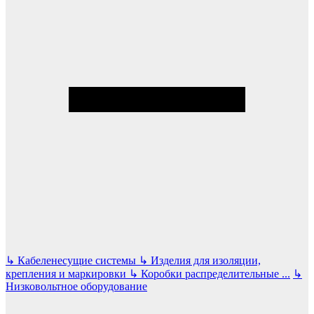
↳
Кабеленесущие системы
↳
Изделия для изоляции,
крепления и маркировки
↳
Коробки распределительные
...
↳
Низковольтное оборудование