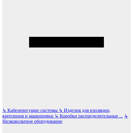
↳
Кабеленесущие системы
↳
Изделия для изоляции,
крепления и маркировки
↳
Коробки распределительные
...
↳
Низковольтное оборудование