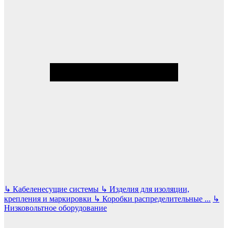
↳
Кабеленесущие системы
↳
Изделия для изоляции,
крепления и маркировки
↳
Коробки распределительные
...
↳
Низковольтное оборудование