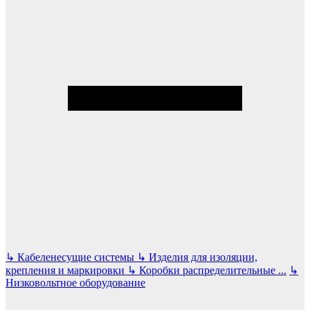
↳
Кабеленесущие системы
↳
Изделия для изоляции,
крепления и маркировки
↳
Коробки распределительные
...
↳
Низковольтное оборудование