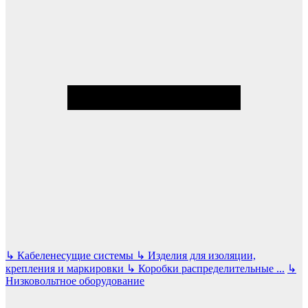
↳
Кабеленесущие системы
↳
Изделия для изоляции,
крепления и маркировки
↳
Коробки распределительные
...
↳
Низковольтное оборудование