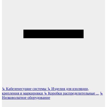
↳
Кабеленесущие системы
↳
Изделия для изоляции,
крепления и маркировки
↳
Коробки распределительные
...
↳
Низковольтное оборудование