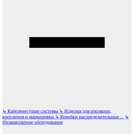
↳
Кабеленесущие системы
↳
Изделия для изоляции,
крепления и маркировки
↳
Коробки распределительные
...
↳
Низковольтное оборудование