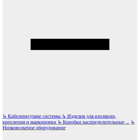
↳
Кабеленесущие системы
↳
Изделия для изоляции,
крепления и маркировки
↳
Коробки распределительные
...
↳
Низковольтное оборудование