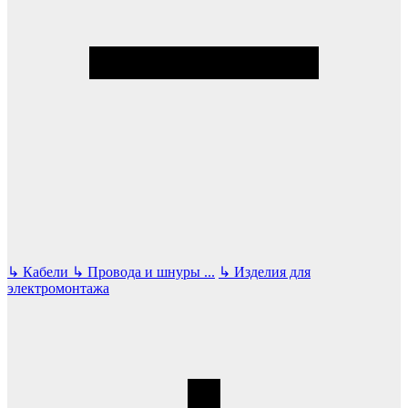
↳
Кабели
↳
Провода и шнуры
...
↳
Изделия для
электромонтажа