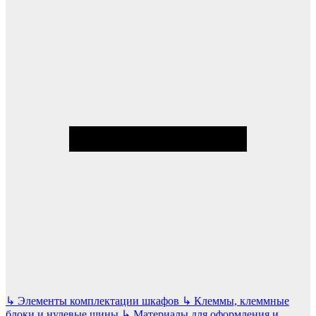
↳
Элементы комплектации шкафов
↳
Клеммы, клеммные
блоки и нулевые шины
↳
Материалы для оформления и