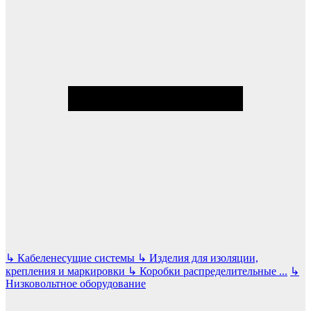
↳
Кабеленесущие системы
↳
Изделия для изоляции,
крепления и маркировки
↳
Коробки распределительные
...
↳
Низковольтное оборудование