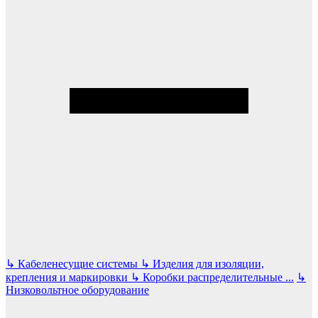
↳
Кабеленесущие системы
↳
Изделия для изоляции,
крепления и маркировки
↳
Коробки распределительные
...
↳
Низковольтное оборудование