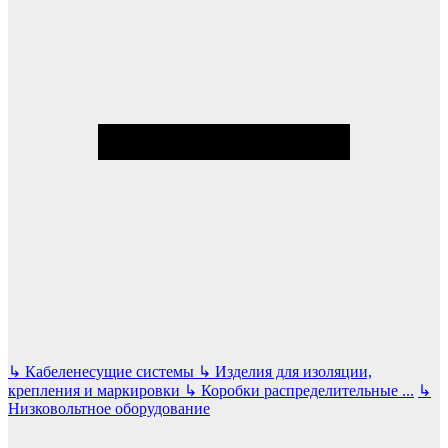
↳
Кабеленесущие системы
↳
Изделия для изоляции,
крепления и маркировки
↳
Коробки распределительные
...
↳
Низковольтное оборудование