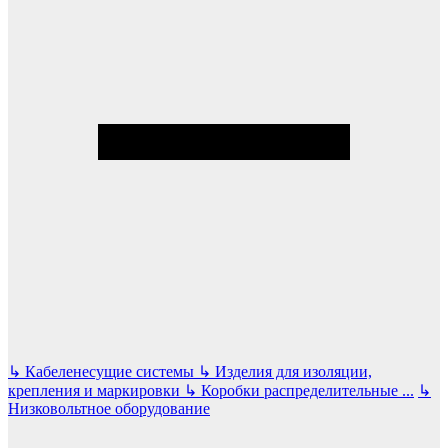
↳
Кабеленесущие системы
↳
Изделия для изоляции,
крепления и маркировки
↳
Коробки распределительные
...
↳
Низковольтное оборудование