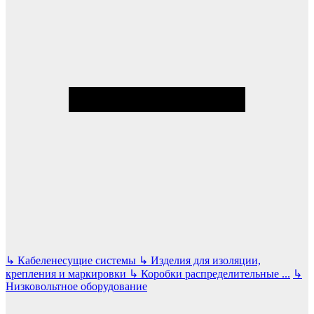
↳
Кабеленесущие системы
↳
Изделия для изоляции,
крепления и маркировки
↳
Коробки распределительные
...
↳
Низковольтное оборудование