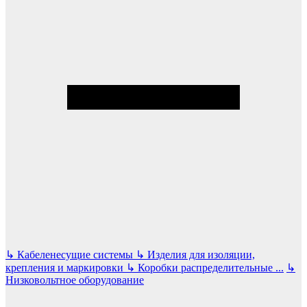
↳
Кабеленесущие системы
↳
Изделия для изоляции,
крепления и маркировки
↳
Коробки распределительные
...
↳
Низковольтное оборудование