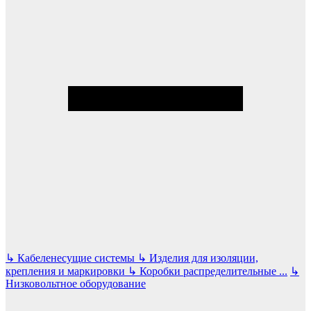
↳
Кабеленесущие системы
↳
Изделия для изоляции,
крепления и маркировки
↳
Коробки распределительные
...
↳
Низковольтное оборудование