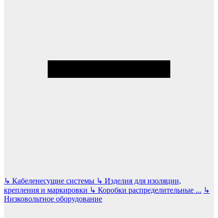
↳
Кабеленесущие системы
↳
Изделия для изоляции,
крепления и маркировки
↳
Коробки распределительные
...
↳
Низковольтное оборудование