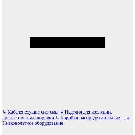
↳
Кабеленесущие системы
↳
Изделия для изоляции,
крепления и маркировки
↳
Коробки распределительные
...
↳
Низковольтное оборудование