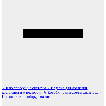
↳
Кабеленесущие системы
↳
Изделия для изоляции,
крепления и маркировки
↳
Коробки распределительные
...
↳
Низковольтное оборудование