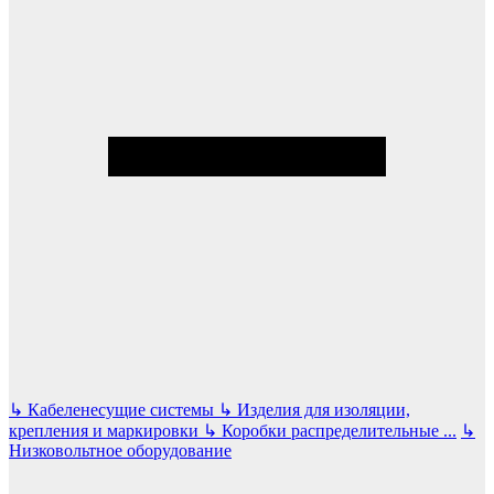
↳
Кабеленесущие системы
↳
Изделия для изоляции,
крепления и маркировки
↳
Коробки распределительные
...
↳
Низковольтное оборудование