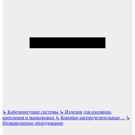
↳
Кабеленесущие системы
↳
Изделия для изоляции,
крепления и маркировки
↳
Коробки распределительные
...
↳
Низковольтное оборудование