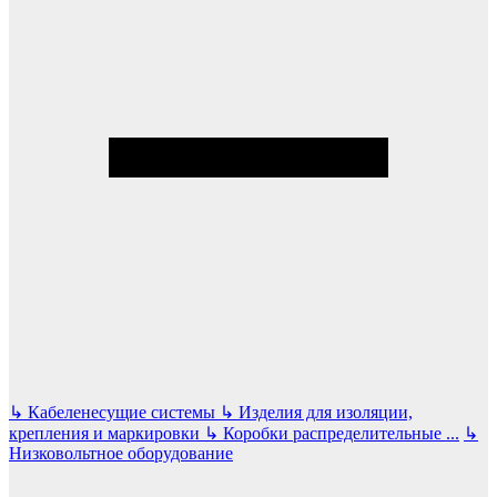
↳
Кабеленесущие системы
↳
Изделия для изоляции,
крепления и маркировки
↳
Коробки распределительные
...
↳
Низковольтное оборудование