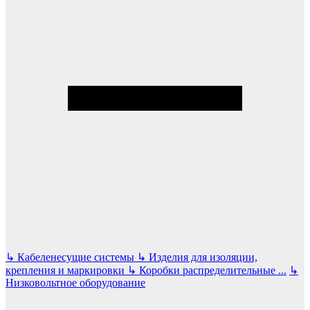
↳
Кабеленесущие системы
↳
Изделия для изоляции,
крепления и маркировки
↳
Коробки распределительные
...
↳
Низковольтное оборудование