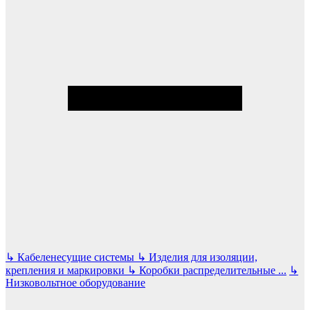
↳
Кабеленесущие системы
↳
Изделия для изоляции,
крепления и маркировки
↳
Коробки распределительные
...
↳
Низковольтное оборудование