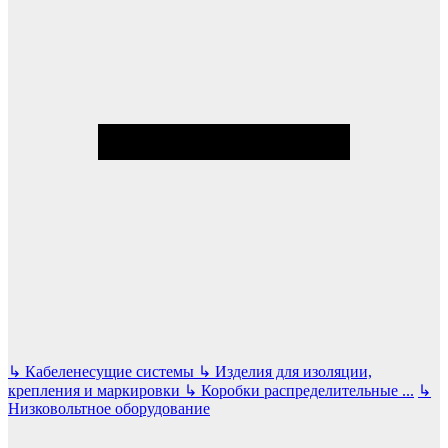
↳
Кабеленесущие системы
↳
Изделия для изоляции,
крепления и маркировки
↳
Коробки распределительные
...
↳
Низковольтное оборудование