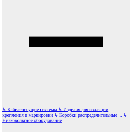
↳
Кабеленесущие системы
↳
Изделия для изоляции,
крепления и маркировки
↳
Коробки распределительные
...
↳
Низковольтное оборудование